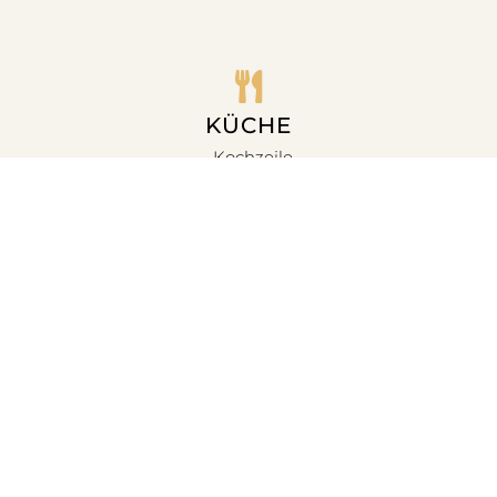
Demy
• FERIENHAUS FÜR 4
KÜCHE
PERSONEN • 38 M2
• Kochzeile
• PRIVATE TERRASSEN
• Mikrowelle
• 4-Platten Herd
• Geschirr
• Kühlschrank
• Gefrierschrank
BADEZIMMER
• Dusche
• WC
• Waschbecken